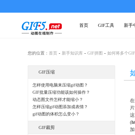
首页
GIF工具
新手
您的位置：
首页
-
新手知识库
-
GIF拼图
-
如何将多个GI
GIF压缩
怎样使用电脑来压缩gif动图？
GIF批量压缩功能该如何操作？
动态图文件怎样才能缩小？
在
怎样压缩gif动图添加成表情？
片
gif动图的体积怎么变小？
这
(
h
GIF裁剪
加