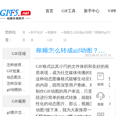
首页
GIF工具
新手中心
VI
您的位
-
-
-
首
新手知识
视频转
视频怎么转成gif动图？视频转gif方
置：
页
库
GIF
法
视频怎么转成gif动图？视频转gif方法
GIF压缩
2025-06-03 10:37:14
怎样使用电脑来压缩gif动图？
GIF格式以其小巧的文件体积和良好的画
GIF批量压缩功能该如何操作？
质表现，成为社交媒体传播的热门选择。
动态图文件怎样才能缩小？
这种动态图像格式能够生动呈现幽默诙谐
怎样压缩gif动图添加成表情？
的内容，因而深受用户青睐。对于想尝试
gif动图的体积怎么变小？
制作GIF动图的用户来说，只需将视频片
段进行简单的格式转换，就能轻松生成个
GIF裁剪
性化的动态图片。那么，视频怎么转成gif
动图?接下来，我为大家推荐一款
视频转
gif图片怎样裁剪？