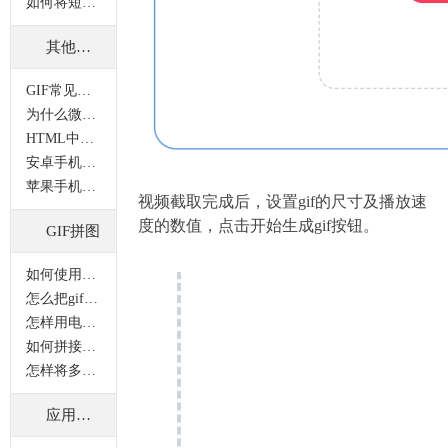
如何将短视频制作成gif动图？
其他问题
GIF常见问题
为什么微信中打开的GIF图片是静态的？
HTML中怎样插入GIF格式的图片？
安卓手机无法查看GIF图的原因
苹果手机怎样保存GIF图片？
视频截取完成后，设置gif的尺寸及播放速
度的数值，点击开始生成gif按钮。
GIF拼图
如何使用gif拼图功能？
怎么把gif拼接在一起？多张gif怎么拼在一起？
怎样用电脑将动图和静态图片拼接成一张图片？
如何拼接多张gif动图？动图拼接怎么做？
怎样将多张gif合并在一张图片上显示？
应用案例