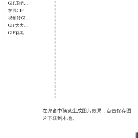
GIF压缩实用攻略：无损压缩+多场景适配指南
在线GIF制作工具哪个好用？免费无水印，多功能一站式搞定
视频转GIF在线工具推荐，无需安装，高清无损一键转换
GIF太大发不出？这款无损GIF压缩工具无水印超好用
GIF有黑边、尺寸不对？这款在线GIF裁剪工具，无损不模糊
在弹窗中预览生成图片效果，点击保存图
片下载到本地。