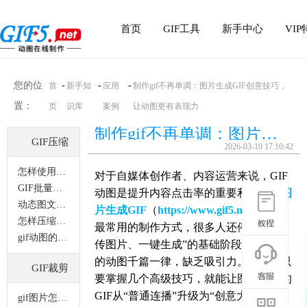
首页
GIF工具
新手中心
VI
您的位
-
-
-
首
新手知
应用
制作gif不再单调：图片生成GIF创意技巧，
置：
页
识库
案例
让动图更有表现力
制作gif不再单调：图片生成GIF创意技巧，让动图更有表现力
GIF压缩
2026-03-10 17:10:42
怎样使用电脑来压缩gif动图？
对于自媒体创作者、内容运营来说，GIF
GIF批量压缩功能该如何操作？
动图是提升内容点击率的重要利器。而
图
动态图文件怎样才能缩小？
片生成GIF
（
https://www.gif5.net/
）作为
怎样压缩gif动图添加成表情？
最常用的制作方式，很多人还停留在“上
gif动图的体积怎么变小？
传图片、一键生成”的基础阶段，制作出
的动图千篇一律，缺乏吸引力。其实，只
GIF裁剪
要掌握几个高级技巧，就能让图片生成的
GIF从“普通连播”升级为“创意大片”。
gif图片怎样裁剪？