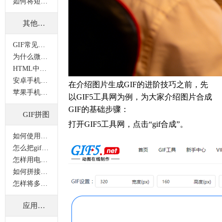
如何将短视频制作成gif动图？
其他问题
GIF常见问题
为什么微信中打开的GIF图片是静态的？
HTML中怎样插入GIF格式的图片？
安卓手机无法查看GIF图的原因
在介绍图片生成GIF的进阶技巧之前，先
苹果手机怎样保存GIF图片？
以GIF5工具网为例，为大家介绍图片合成
GIF的基础步骤：
GIF拼图
打开GIF5工具网，点击“gif合成”。
如何使用gif拼图功能？
怎么把gif拼接在一起？多张gif怎么拼在一起？
怎样用电脑将动图和静态图片拼接成一张图片？
如何拼接多张gif动图？动图拼接怎么做？
怎样将多张gif合并在一张图片上显示？
应用案例