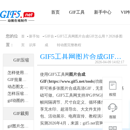
首页
GIF工具
新手中心
VI
您的位
-
-
-
首
新手知
GIF合
GIF5工具网图片合成GIF怎么用？2026多图
置：
页
识库
成
转动图完整教程
GIF5工具网图片合成GIF怎么用？2026多图转动图完整教程
GIF压缩
2026-04-09 14:02:17
怎样使用电脑来压缩gif动图？
使用GIF5工具网
图片合成
GIF批量压缩功能该如何操作？
GIF
(
https://www.gif5.net/tools
)功能，只需3步
动态图文件怎样才能缩小？
即可将多张图片合成高清GIF，无需安装、零基
怎样压缩gif动图添加成表情？
础可做。GIF5工具网支持JPG/PNG批量上传、
gif动图的体积怎么变小？
帧间隔调节、尺寸自定义、循环播放，会员可
享无水印、超清导出、大文件支持，适配表情
GIF裁剪
包、活动展示、电商宣传、教程演示全场景。
实测2026年4月，来源：gif5.net官网。
gif图片怎样裁剪？